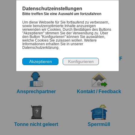
Datenschutzeinstellungen
Bitte treffen Sie eine Auswahl um fortzufahren
Um diese Webseite für Sie fortlaufend zu verbessern,
Termine
Denk-dran
sowie benutzeroptimierte Inhalte anzuzeigen
verwenden wir Cookies. Durch Bestätigen des Buttons
"Akzeptieren" stimmen Sie der Verwendung zu. Über
den Button "Konfigurieren" können Sie auswählen,
welche Cookies Sie zulassen wollen. Weitere
Informationen erhalten Sie in unserer
Datenschutzerklärung.
iCalendar Export
Jahreskalender PDF
Ansprechpartner
Kontakt / Feedback
Tonne nicht geleert
Sperrmüll