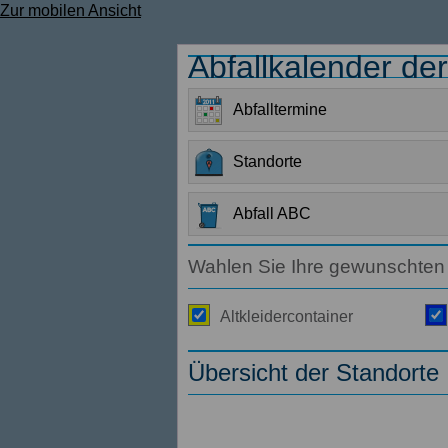
Zur mobilen Ansicht
Abfallkalender d
Abfalltermine
Standorte
Abfall ABC
Wahlen Sie Ihre gewunschten 
Altkleidercontainer
Übersicht der Standorte