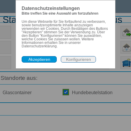
Datenschutzeinstellungen
Bitte treffen Sie eine Auswahl um fortzufahren
er Stadt Bad Soden am Taunus
Um diese Webseite für Sie fortlaufend zu verbessern,
sowie benutzeroptimierte Inhalte anzuzeigen
verwenden wir Cookies. Durch Bestätigen des Buttons
Anleitung
"Akzeptieren" stimmen Sie der Verwendung zu. Über
den Button "Konfigurieren" können Sie auswählen,
welche Cookies Sie zulassen wollen. Weitere
Informationen erhalten Sie in unserer
Datenschutzerklärung.
Allgemeine Informationen
Infos zu den Abfallarten
Standorte aus:
Glascontainer
Hundebeutelstation