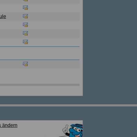
ule
s ändern