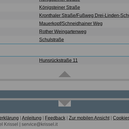
Königsteiner Straße
Kronthaler Straße/Fußweg Drei-Linden-Sch
Mauerkopf/Schneidhainer Weg
Rother Weingartenweg
Schulstraße
Hunsrückstraße 11
erklärung
|
Anleitung
|
Feedback
|
Zur mobilen Ansicht
|
Cookie
l Krissel | service@krissel.it