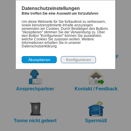
Datenschutzeinstellungen
Bitte treffen Sie eine Auswahl um fortzufahren
Um diese Webseite für Sie fortlaufend zu verbessern,
Termine
Denk-dran
sowie benutzeroptimierte Inhalte anzuzeigen
verwenden wir Cookies. Durch Bestätigen des Buttons
"Akzeptieren" stimmen Sie der Verwendung zu. Über
den Button "Konfigurieren" können Sie auswählen,
welche Cookies Sie zulassen wollen. Weitere
Informationen erhalten Sie in unserer
Datenschutzerklärung.
iCalendar Export
Jahreskalender PDF
Ansprechpartner
Kontakt / Feedback
Tonne nicht geleert
Sperrmüll