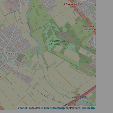
| Map data ©
contributors,
Leaflet
OpenStreetMap
CC-BY-SA